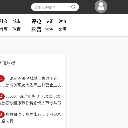
评论
社会
城市
专题
舆情
科普
教育
体育
法治
文明
资讯热榜
印尼新首都区域禁止燃油车进
入，新能源车及周边产业配套企业关
注焦点
33000元综合钜惠 万元套装 越野
炮新春限量版带你解锁情人节专属浪
漫
多样健身，多彩出行，哈弗SUV
一路同行