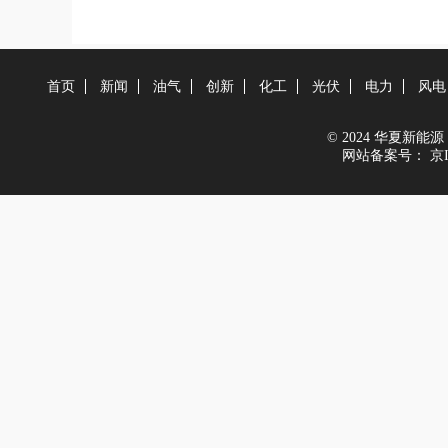
首页
新闻
油气
创新
化工
光伏
电力
风电
© 2024 华夏新能源 All
网站备案号：
京I