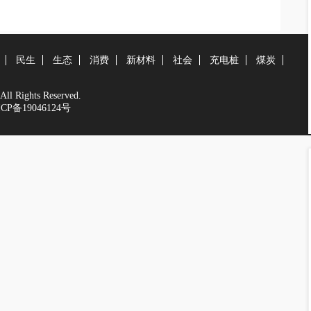
民生
生态
消费
新材料
社会
充电桩
煤炭
 Rights Reserved.
CP备19046124号