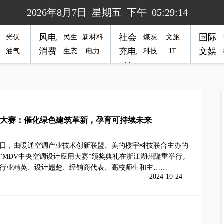
2026年8月7日 星期五 下午 05:29:14
风电
社会
国际
光伏
民生
新材料
煤炭
文旅
消费
充电
文娱
油气
生态
电力
科技
IT
桩
计大赛：催化绿色建筑革新，孕育可持续未来
22日，由暖通空调产业技术创新联盟、美的楼宇科技联合主办的
“MDV中央空调设计应用大赛”颁奖典礼在浙江湖州隆重举行。
行业精英、设计翘楚、经销商代表、高校师生和主……
2024-10-24