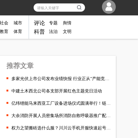
评论
社会
城市
专题
舆情
科普
教育
体育
法治
文明
推荐文章
多家光伏上市公司发布业绩快报 行业正从“产能竞争”转向“产品竞争
中建土木西北公司各支部开展红色主题党日活动
亿纬锂能马来西亚工厂设备进场仪式圆满举行！链接全球，共创未来
大余消防开展人员密集场所消防自救呼吸器推广配备暨科普培训会
权力之望搬砖选什么服？川川云手机开服快速起号攻略