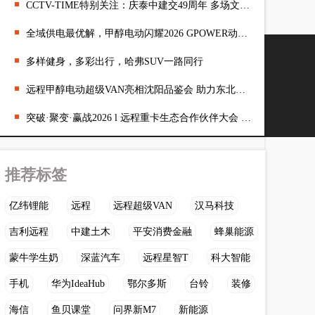
CCTV-TIME特别关注：庆泰中建交49周年 多场文艺活动在泰国举行
全域供电最优解，甲醇电动闪耀2026 GPOWER动力展
多样健身，多彩出行，哈弗SUV一路同行
远程甲醇电动超级VAN亮相沈阳品鉴会 助力东北商用车新能源转型
突破·聚变·赢战2026 l 远程重卡生态合作伙伴大会 开启增长新征程
推荐标签
亿纬锂能
远程
远程超级VAN
汉马科技
吉利远程
中建土木
平安消费金融
蜂巢能源
蒙牛学生奶
深蓝汽车
远程星智T
科大智能
手机
华为IdeaHub
鄂尔多斯
台铃
装修
海信
鱼贝课堂
问界新M7
新能源